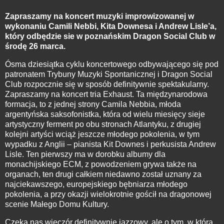
Zapraszamy na koncert muzyki improwizowanej w
wykonaniu Camili Nebbi, Kita Downesa i Andrew Lisle’a,
który odbędzie sie w poznańskim Dragon Social Club w
środę 26 marca.
Ósma dziesiątka cyklu koncertowego odbywającego się pod
patronatem Trybuny Muzyki Spontanicznej i Dragon Social
Club rozpocznie się w sposób definitywnie spektakularny.
Zapraszamy na koncert tria Exhaust. Ta międzynarodowa
formacja, to z jednej strony Camila Nebbia, młoda
argentyńska saksofonistka, która od wielu miesięcy sieje
artystyczny ferment po obu stronach Atlantyku, z drugiej
kolejni artyści wciąż jeszcze młodego pokolenia, w tym
wypadku z Anglii – pianista Kit Downes i perkusista Andrew
Lisle. Ten pierwszy ma w dorobku albumy dla
monachijskiego ECM, z powodzeniem grywa także na
organach, ten drugi całkiem niedawno został uznany za
najciekawszego, europejskiego bębniarza młodego
pokolenia, a przy okazji wielokrotnie gościł na dragonowej
scenie Małego Domu Kultury.
Czeka nas wieczór definitywnie jazzowy, ale o tym, w którą