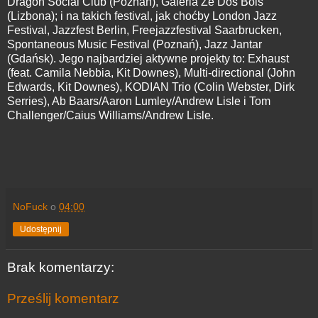
Dragon Social Club (Poznań), Galeria Zé Dos Bois
(Lizbona); i na takich festival, jak choćby London Jazz
Festival, Jazzfest Berlin, Freejazzfestival Saarbrucken,
Spontaneous Music Festival (Poznań), Jazz Jantar
(Gdańsk). Jego najbardziej aktywne projekty to: Exhaust
(feat. Camila Nebbia, Kit Downes), Multi-directional (John
Edwards, Kit Downes), KODIAN Trio (Colin Webster, Dirk
Serries), Ab Baars/Aaron Lumley/Andrew Lisle i Tom
Challenger/Caius Williams/Andrew Lisle.
NoFuck
o
04:00
Udostępnij
Brak komentarzy:
Prześlij komentarz