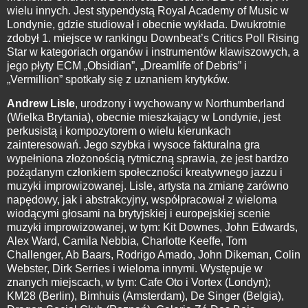
wielu innych. Jest stypendystą Royal Academy of Music w
Londynie, gdzie studiował i obecnie wykłada. Dwukrotnie
zdobył 1. miejsce w rankingu Downbeat’s Critics Poll Rising
Star w kategoriach organów i instrumentów klawiszowych, a
jego płyty ECM „Obsidian”, „Dreamlife of Debris” i
„Vermillion” spotkały się z uznaniem krytyków.
Andrew Lisle
, urodzony i wychowany w Northumberland
(Wielka Brytania), obecnie mieszkający w Londynie, jest
perkusistą i kompozytorem o wielu kierunkach
zainteresowań. Jego szybka i wysoce fakturalna gra
wypełniona złożonością rytmiczną sprawia, że jest bardzo
pożądanym członkiem społeczności kreatywnego jazzu i
muzyki improwizowanej. Lisle, artysta na zmianę zarówno
napędowy, jak i abstrakcyjny, współpracował z wieloma
wiodącymi głosami na brytyjskiej i europejskiej scenie
muzyki improwizowanej, w tym: Kit Downes, John Edwards,
Alex Ward, Camila Nebbia, Charlotte Keeffe, Tom
Challenger, Ab Baars, Rodrigo Amado, John Dikeman, Colin
Webster, Dirk Serries i wieloma innymi. Występuje w
znanych miejscach, w tym: Cafe Oto i Vortex (Londyn);
KM28 (Berlin), Bimhuis (Amsterdam), De Singer (Belgia),