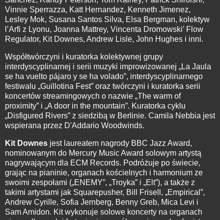
Vinnie Sperrazza, Katt Hernandez, Kenneth Jimenez,
Lesley Mok, Susana Santos Silva, Elsa Bergman, kolektyw
l’Arfi z Lyonu, Joanna Mattrey, Vincenta Dromowski’ Flow
Regulator, Kit Downes, Andrew Lisle, John Hughes i inni.
Współtwórczyni i kuratorka kolektywnej grupy
interdyscyplinarnej i serii muzyki improwizowanej „La Jaula
se ha vuelto pájaro y se ha volado”, interdyscyplinarnego
festiwalu „Guillotina Fest” oraz twórczyni i kuratorka serii
koncertów streamingowych o nazwie „The warm of
proximity” i „A door in the mountain”. Kuratorka cyklu
„Disfigured Rivers” z siedzibą w Berlinie. Camila Nebbia jest
wspierana przez D'Addario Woodwinds.
Kit Downes
jest laureatem nagrody BBC Jazz Award,
nominowanym do Mercury Music Award solowym artystą
nagrywającym dla ECM Records. Podróżuje po świecie,
grając na pianinie, organach kościelnych i harmonium ze
swoimi zespołami („ENEMY”, „Troyka” i „Elt”), a także z
takimi artystami jak Squarepusher, Bill Frisell, „Empirical”,
Andrew Cyrille, Sofia Jernberg, Benny Greb, Mica Levi i
Sam Amidon. Kit wykonuje solowe koncerty na organach