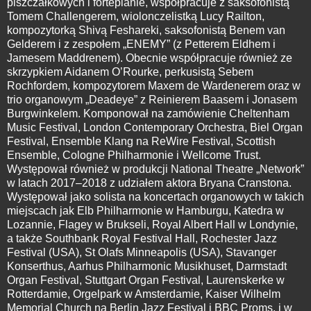
piszczałkowych i fortepianie, współpracuje z saksofonistą
Tomem Challengerem, wiolonczelistką Lucy Railton,
kompozytorką Shivą Feshareki, saksofonistą Benem van
Gelderem i z zespołem „ENEMY” (z Petterem Eldhem i
Jamesem Maddrenem). Obecnie współpracuje również ze
skrzypkiem Aidanem O’Rourke, perkusistą Sebem
Rochfordem, kompozytorem Maxem de Wardenerem oraz w
trio organowym „Deadeye” z Reinierem Baasem i Jonasem
Burgwinkelem. Komponował na zamówienie Cheltenham
Music Festival, London Contemporary Orchestra, Biel Organ
Festival, Ensemble Klang na ReWire Festival, Scottish
Ensemble, Cologne Philharmonie i Wellcome Trust.
Występował również w produkcji National Theatre „Network”
w latach 2017–2018 z udziałem aktora Bryana Cranstona.
Występował jako solista na koncertach organowych w takich
miejscach jak Elb Philharmonie w Hamburgu, Katedra w
Lozannie, Flagey w Brukseli, Royal Albert Hall w Londynie,
a także Southbank Royal Festival Hall, Rochester Jazz
Festival (USA), St Olafs Minneapolis (USA), Stavanger
Konserthus, Aarhus Philharmonic Musikhuset, Darmstadt
Organ Festival, Stuttgart Organ Festival, Laurenskerke w
Rotterdamie, Orgelpark w Amsterdamie, Kaiser Wilhelm
Memorial Church na Berlin Jazz Festival i BBC Proms, i w