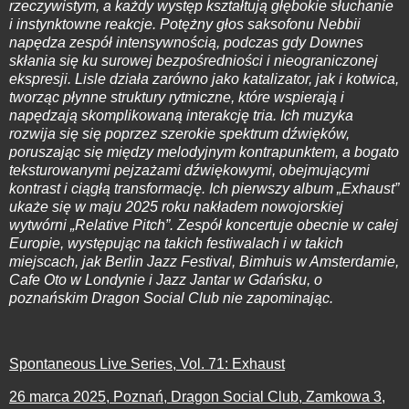
rzeczywistym, a każdy występ kształtują głębokie słuchanie
i instynktowne reakcje. Potężny głos saksofonu Nebbii
napędza zespół intensywnością, podczas gdy Downes
skłania się ku surowej bezpośredniości i nieograniczonej
ekspresji. Lisle działa zarówno jako katalizator, jak i kotwica,
tworząc płynne struktury rytmiczne, które wspierają i
napędzają skomplikowaną interakcję tria. Ich muzyka
rozwija się się poprzez szerokie spektrum dźwięków,
poruszając się między melodyjnym kontrapunktem, a bogato
teksturowanymi pejzażami dźwiękowymi, obejmującymi
kontrast i ciągłą transformację. Ich pierwszy album „Exhaust”
ukaże się w maju 2025 roku nakładem nowojorskiej
wytwórni „Relative Pitch”. Zespół koncertuje obecnie w całej
Europie, występując na takich festiwalach i w takich
miejscach, jak Berlin Jazz Festival, Bimhuis w Amsterdamie,
Cafe Oto w Londynie i Jazz Jantar w Gdańsku, o
poznańskim Dragon Social Club nie zapominając.
Spontaneous Live Series, Vol. 71: Exhaust
26 marca 2025, Poznań, Dragon Social Club, Zamkowa 3,