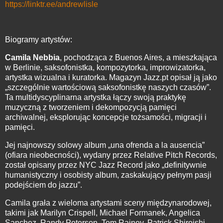
https://linktr.ee/andrewlisle
Biogramy artystów:
Camila Nebbia
, pochodząca z Buenos Aires, a mieszkająca
w Berlinie, saksofonistka, kompozytorka, improwizatorka,
artystka wizualna i kuratorka. Magazyn Jazz.pt opisał ją jako
„szczególnie wartościową saksofonistkę naszych czasów”.
Ta multidyscyplinarna artystka łączy swoją praktykę
muzyczną z tworzeniem i dekompozycją pamięci
archiwalnej, eksplorując koncepcje tożsamości, migracji i
pamięci.
Jej najnowszy solowy album „una ofrenda a la ausencia”
(ofiara nieobecności), wydany przez Relative Pitch Records,
został opisany przez NYC Jazz Record jako „definitywnie
humanistyczny i osobisty album, zaskakujący pełnym pasji
podejściem do jazzu”.
Camila grała z wieloma artystami sceny międzynarodowej,
takimi jak Marilyn Crispell, Michael Formanek, Angelica
Sanchez, Randy Peterson, Tom Rainey, Patrick Shiroishi,